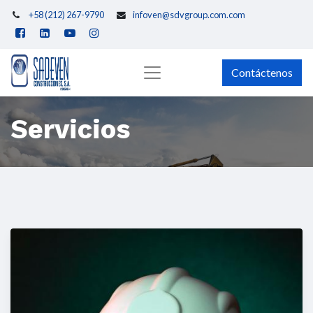
+58 (212) 267-9790
infoven@sdvgroup.com.com
Contáctenos
Servicios